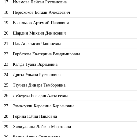
17
Имамова Лейсан Руслановна
18
Перескоков Богдан Алексеевич
19
Васильков Артемий Павлович
20
Шардин Михаил Денисович
21
Пак Анастасия Чанноевна
22
Горбатова Екатерина Владимировна
23
Калфа Туана Экремовна
24
Дрозд Ульяна Руслановна
25
Таучева Динара Темборовна
26
Лебедева Валерия Алексеевна
27
Эмексузян Каролина Карленовна
28
Горина Юлия Павловна
29
Халиуллина Лейсан Маратовна