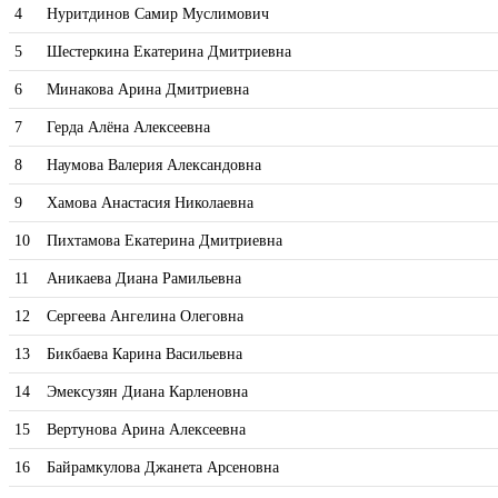
4
Нуритдинов Самир Муслимович
5
Шестеркина Екатерина Дмитриевна
6
Минакова Арина Дмитриевна
7
Герда Алёна Алексеевна
8
Наумова Валерия Александовна
9
Хамова Анастасия Николаевна
10
Пихтамова Екатерина Дмитриевна
11
Аникаева Диана Рамильевна
12
Сергеева Ангелина Олеговна
13
Бикбаева Карина Васильевна
14
Эмексузян Диана Карленовна
15
Вертунова Арина Алексеевна
16
Байрамкулова Джанета Арсеновна