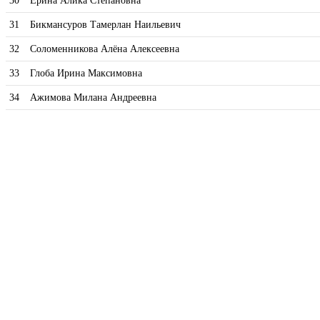
30
Ерина Алика Степановна
31
Бикмансуров Тамерлан Наильевич
32
Соломенникова Алёна Алексеевна
33
Глоба Ирина Максимовна
34
Ажимова Милана Андреевна